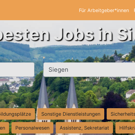
Für Arbeitgeber*innen
besten Jobs in S
Ort, Stadt
ildungsplätze
Sonstige Dienstleistungen
Sicherheit
ten
Personalwesen
Assistenz, Sekretariat
Hilfsk