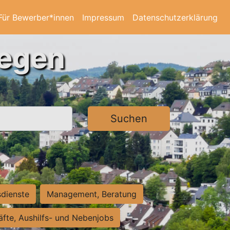
Für Bewerber*innen
Impressum
Datenschutzerklärung
iegen
Suchen
sdienste
Management, Beratung
räfte, Aushilfs- und Nebenjobs