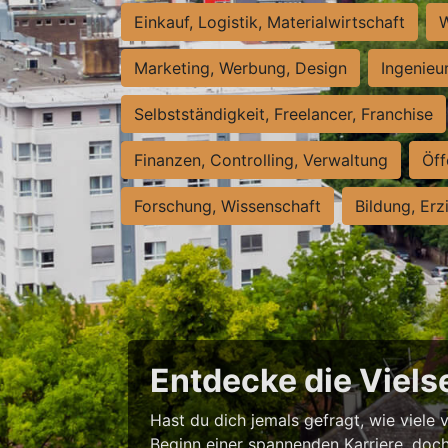
Einkauf, Logistik, Materialwirtschaft
W
Marketing, Werbung, Design
Ingenieu
Selbstständigkeit, Freelancer, Franchise
Finanzen, Controlling, Verwaltung
Öff
Forschung, Wissenschaft
Bildung, Erz
Entdecke die Vielse
Hast du dich jemals gefragt, wie viele 
Beginn einer spannenden Karriere, doch 