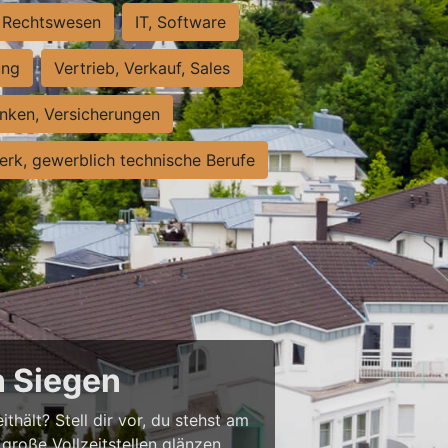
Rechtswesen
IT, Software
ung
Vertrieb, Verkauf, Sales
nken, Versicherungen
rk, gewerblich technische Berufe
n Siegen
thält? Stell dir vor, du stehst am
große Vollzeitstellen glänzen,