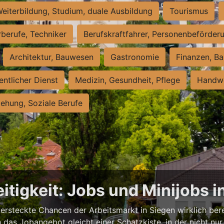
eiterbildung, Studium, duale Ausbildung
Tourismus
rberufe, Techniker
Berufskraftfahrer, Personenbeförder
Architektur, Bauwesen
Gastronomie
Finanzen, Ba
entlicher Dienst
Medizin, Gesundheit, Pflege
Handwe
iehung, Soziale Berufe
itigkeit: Jobs und Minijobs i
versteckte Chancen der Arbeitsmarkt in Siegen wirklich berei
das Jobangebot gleicht einer Schatzkiste, in der nicht nur 