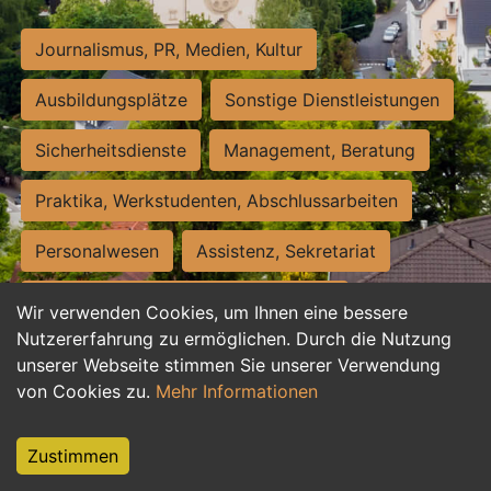
Journalismus, PR, Medien, Kultur
Ausbildungsplätze
Sonstige Dienstleistungen
Sicherheitsdienste
Management, Beratung
Praktika, Werkstudenten, Abschlussarbeiten
Personalwesen
Assistenz, Sekretariat
Hilfskräfte, Aushilfs- und Nebenjobs
Wir verwenden Cookies, um Ihnen eine bessere
Nutzererfahrung zu ermöglichen. Durch die Nutzung
Einkauf, Logistik, Materialwirtschaft
unserer Webseite stimmen Sie unserer Verwendung
von Cookies zu.
Mehr Informationen
Weiterbildung, Studium, duale Ausbildung
Tourismus
Rechtswesen
IT, Software
Zustimmen