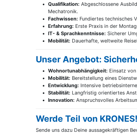
Qualifikation:
Abgeschlossene Ausbildu
Mechatronik.
Fachwissen:
Fundiertes technisches Ve
Erfahrung:
Erste Praxis in der Montag
IT- & Sprachkenntnisse:
Sicherer Umg
Mobilität:
Dauerhafte, weltweite Reiseb
Unser Angebot: Sicherhe
Wohnortunabhängigkeit:
Einsatz von 
Mobilität:
Bereitstellung eines Dienst
Entwicklung:
Intensive betriebsintern
Stabilität:
Langfristig orientiertes Ans
Innovation:
Anspruchsvolles Arbeitsum
Werde Teil von KRONES
Sende uns dazu Deine aussage­kräftigen B