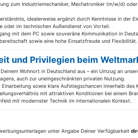
ng zum Industriemechaniker, Mechatroniker (m/w/d) oder 
rständnis, idealerweise ergänzt durch Kenntnisse in der El
e oder im technischen Außendienst von Vorteil.
ang mit dem PC sowie souveräne Kommunikation in Deutsc
ereitschaft sowie eine hohe Einsatzfreude und Flexibilität.
it und Privilegien beim Weltmar
Deinem Wohnort in Deutschland aus – ein Umzug an unseren 
wagens, auch zur uneingeschränkten privaten Nutzung.
e Einarbeitung sowie klare Aufstiegschancen innerhalb des 
tellungsverhältnis mit attraktiven Konditionen bei einem Br
feld mit modernster Technik im internationalen Kontext.
!
ewerbungsunterlagen unter Angabe Deiner Verfügbarkeit
di