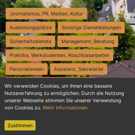
Journalismus, PR, Medien, Kultur
Ausbildungsplätze
Sonstige Dienstleistungen
Sicherheitsdienste
Management, Beratung
Praktika, Werkstudenten, Abschlussarbeiten
Personalwesen
Assistenz, Sekretariat
Hilfskräfte, Aushilfs- und Nebenjobs
Wir verwenden Cookies, um Ihnen eine bessere
Nutzererfahrung zu ermöglichen. Durch die Nutzung
Einkauf, Logistik, Materialwirtschaft
unserer Webseite stimmen Sie unserer Verwendung
von Cookies zu.
Mehr Informationen
Weiterbildung, Studium, duale Ausbildung
Tourismus
Rechtswesen
IT, Software
Zustimmen