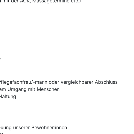
mit der AOK, Massagetermine etc.)
e
flegefachfrau/-mann oder vergleichbarer Abschluss
e am Umgang mit Menschen
 Haltung
treuung unserer Bewohner:innen