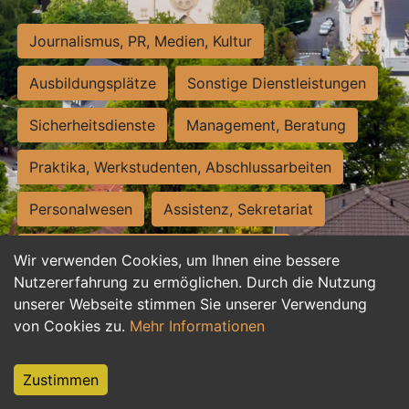
Journalismus, PR, Medien, Kultur
Ausbildungsplätze
Sonstige Dienstleistungen
Sicherheitsdienste
Management, Beratung
Praktika, Werkstudenten, Abschlussarbeiten
Personalwesen
Assistenz, Sekretariat
Hilfskräfte, Aushilfs- und Nebenjobs
Wir verwenden Cookies, um Ihnen eine bessere
Nutzererfahrung zu ermöglichen. Durch die Nutzung
Einkauf, Logistik, Materialwirtschaft
unserer Webseite stimmen Sie unserer Verwendung
von Cookies zu.
Mehr Informationen
Weiterbildung, Studium, duale Ausbildung
Tourismus
Rechtswesen
IT, Software
Zustimmen