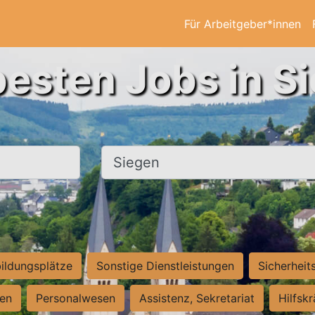
Für Arbeitgeber*innen
besten Jobs in S
Ort, Stadt
ildungsplätze
Sonstige Dienstleistungen
Sicherheit
ten
Personalwesen
Assistenz, Sekretariat
Hilfsk