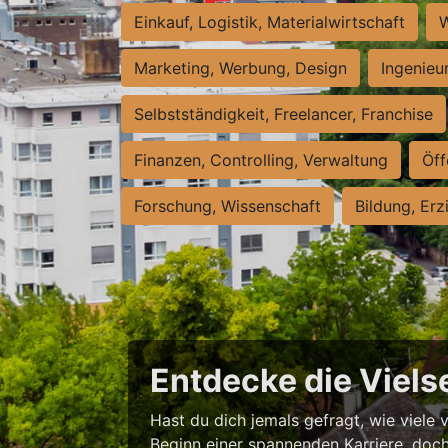
Einkauf, Logistik, Materialwirtschaft
W
Marketing, Werbung, Design
Ingenieu
Selbstständigkeit, Freelancer, Franchise
Finanzen, Controlling, Verwaltung
Öff
Forschung, Wissenschaft
Bildung, Erz
Entdecke die Vielse
Hast du dich jemals gefragt, wie viele 
Beginn einer spannenden Karriere, doch 