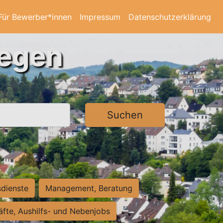
Für Bewerber*innen
Impressum
Datenschutzerklärung
iegen
Suchen
sdienste
Management, Beratung
räfte, Aushilfs- und Nebenjobs