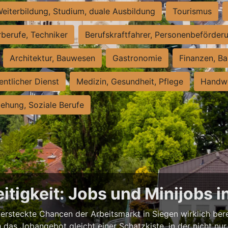
eiterbildung, Studium, duale Ausbildung
Tourismus
rberufe, Techniker
Berufskraftfahrer, Personenbeförder
Architektur, Bauwesen
Gastronomie
Finanzen, Ba
entlicher Dienst
Medizin, Gesundheit, Pflege
Handwe
iehung, Soziale Berufe
itigkeit: Jobs und Minijobs i
versteckte Chancen der Arbeitsmarkt in Siegen wirklich berei
das Jobangebot gleicht einer Schatzkiste, in der nicht nur 