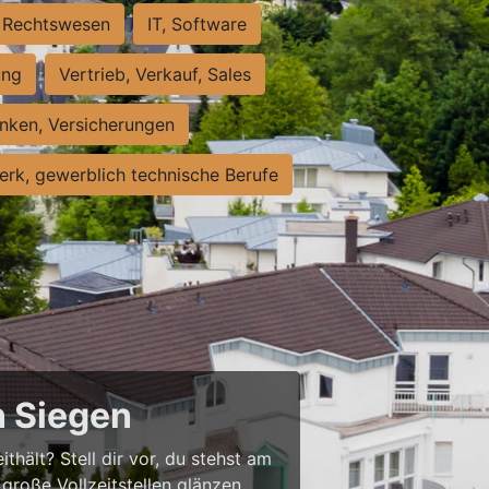
Rechtswesen
IT, Software
ung
Vertrieb, Verkauf, Sales
nken, Versicherungen
rk, gewerblich technische Berufe
n Siegen
thält? Stell dir vor, du stehst am
große Vollzeitstellen glänzen,