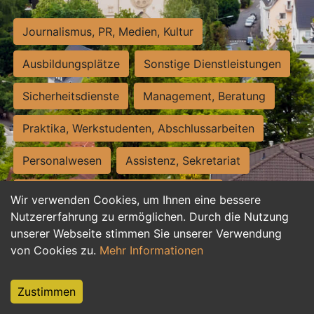
Journalismus, PR, Medien, Kultur
Ausbildungsplätze
Sonstige Dienstleistungen
Sicherheitsdienste
Management, Beratung
Praktika, Werkstudenten, Abschlussarbeiten
Personalwesen
Assistenz, Sekretariat
Hilfskräfte, Aushilfs- und Nebenjobs
Wir verwenden Cookies, um Ihnen eine bessere
Nutzererfahrung zu ermöglichen. Durch die Nutzung
Einkauf, Logistik, Materialwirtschaft
unserer Webseite stimmen Sie unserer Verwendung
von Cookies zu.
Mehr Informationen
Weiterbildung, Studium, duale Ausbildung
Tourismus
Rechtswesen
IT, Software
Zustimmen