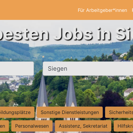
Für Arbeitgeber*innen
besten Jobs in S
Ort, Stadt
ildungsplätze
Sonstige Dienstleistungen
Sicherheit
ten
Personalwesen
Assistenz, Sekretariat
Hilfsk