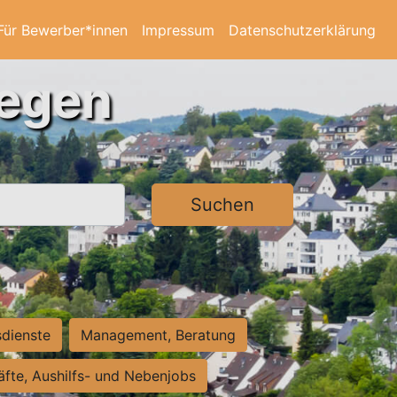
Für Bewerber*innen
Impressum
Datenschutzerklärung
iegen
Suchen
sdienste
Management, Beratung
räfte, Aushilfs- und Nebenjobs