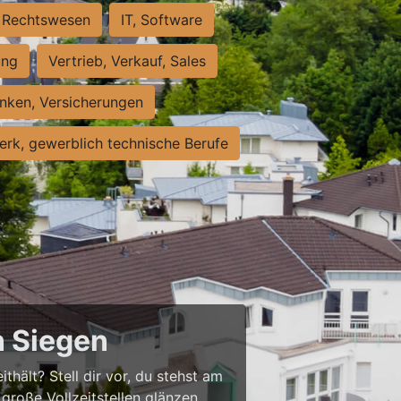
Rechtswesen
IT, Software
ung
Vertrieb, Verkauf, Sales
nken, Versicherungen
rk, gewerblich technische Berufe
n Siegen
thält? Stell dir vor, du stehst am
große Vollzeitstellen glänzen,