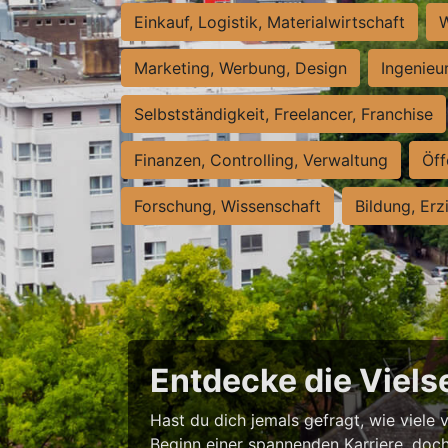
Einkauf, Logistik, Materialwirtschaft
W
Marketing, Werbung, Design
Ingenieu
Selbstständigkeit, Freelancer, Franchise
Finanzen, Controlling, Verwaltung
Öff
Forschung, Wissenschaft
Bildung, Erz
Entdecke die Vielse
Hast du dich jemals gefragt, wie viele 
Beginn einer spannenden Karriere, doch 