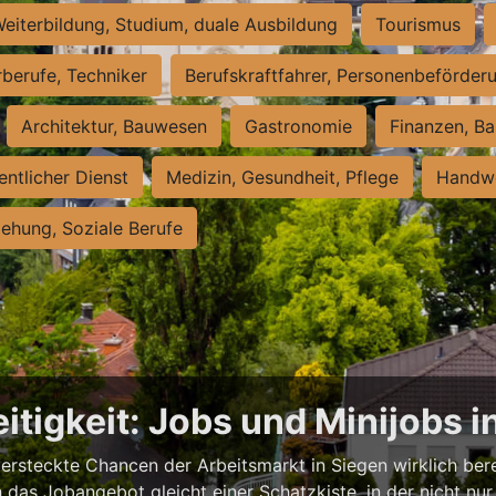
eiterbildung, Studium, duale Ausbildung
Tourismus
rberufe, Techniker
Berufskraftfahrer, Personenbeförder
Architektur, Bauwesen
Gastronomie
Finanzen, Ba
entlicher Dienst
Medizin, Gesundheit, Pflege
Handwe
iehung, Soziale Berufe
itigkeit: Jobs und Minijobs i
versteckte Chancen der Arbeitsmarkt in Siegen wirklich berei
das Jobangebot gleicht einer Schatzkiste, in der nicht nur 