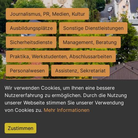
Journalismus, PR, Medien, Kultur
Ausbildungsplätze
Sonstige Dienstleistungen
Sicherheitsdienste
Management, Beratung
Praktika, Werkstudenten, Abschlussarbeiten
Personalwesen
Assistenz, Sekretariat
Hilfskräfte, Aushilfs- und Nebenjobs
Wir verwenden Cookies, um Ihnen eine bessere
Nutzererfahrung zu ermöglichen. Durch die Nutzung
Einkauf, Logistik, Materialwirtschaft
unserer Webseite stimmen Sie unserer Verwendung
von Cookies zu.
Mehr Informationen
Weiterbildung, Studium, duale Ausbildung
Tourismus
Rechtswesen
IT, Software
Zustimmen