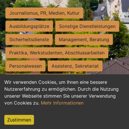
Journalismus, PR, Medien, Kultur
Ausbildungsplätze
Sonstige Dienstleistungen
Sicherheitsdienste
Management, Beratung
Praktika, Werkstudenten, Abschlussarbeiten
Personalwesen
Assistenz, Sekretariat
Hilfskräfte, Aushilfs- und Nebenjobs
Wir verwenden Cookies, um Ihnen eine bessere
Nutzererfahrung zu ermöglichen. Durch die Nutzung
Einkauf, Logistik, Materialwirtschaft
unserer Webseite stimmen Sie unserer Verwendung
von Cookies zu.
Mehr Informationen
Weiterbildung, Studium, duale Ausbildung
Tourismus
Rechtswesen
IT, Software
Zustimmen