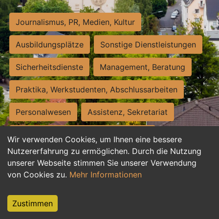
Journalismus, PR, Medien, Kultur
Ausbildungsplätze
Sonstige Dienstleistungen
Sicherheitsdienste
Management, Beratung
Praktika, Werkstudenten, Abschlussarbeiten
Personalwesen
Assistenz, Sekretariat
Hilfskräfte, Aushilfs- und Nebenjobs
Wir verwenden Cookies, um Ihnen eine bessere
Nutzererfahrung zu ermöglichen. Durch die Nutzung
Einkauf, Logistik, Materialwirtschaft
unserer Webseite stimmen Sie unserer Verwendung
von Cookies zu.
Mehr Informationen
Weiterbildung, Studium, duale Ausbildung
Tourismus
Rechtswesen
IT, Software
Zustimmen