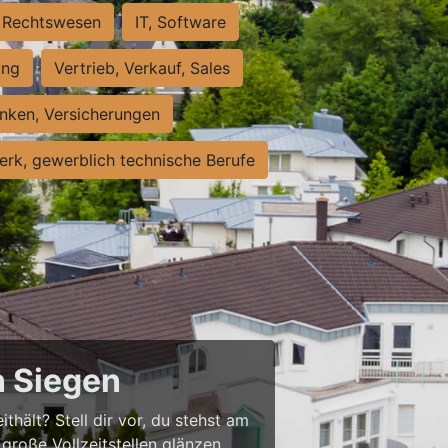
Rechtswesen
IT, Software
ung
Vertrieb, Verkauf, Sales
nken, Versicherungen
rk, gewerblich technische Berufe
n Siegen
thält? Stell dir vor, du stehst am
große Vollzeitstellen glänzen,