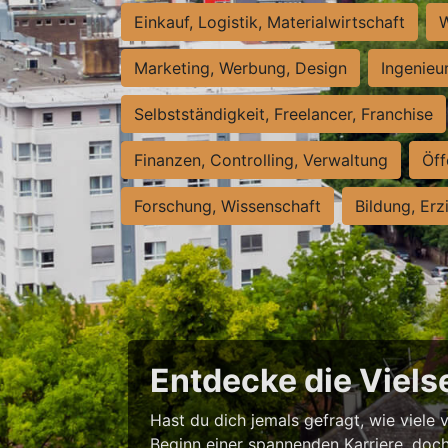
Einkauf, Logistik, Materialwirtschaft
W
Marketing, Werbung, Design
Ingenieu
Selbstständigkeit, Freelancer, Franchise
Finanzen, Controlling, Verwaltung
Öff
Forschung, Wissenschaft
Bildung, Erz
Entdecke die Vielse
Hast du dich jemals gefragt, wie viele 
Beginn einer spannenden Karriere, doch 