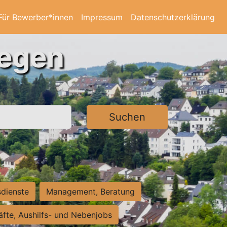
Für Bewerber*innen
Impressum
Datenschutzerklärung
iegen
Suchen
sdienste
Management, Beratung
räfte, Aushilfs- und Nebenjobs