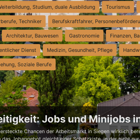
eiterbildung, Studium, duale Ausbildung
Tourismus
rberufe, Techniker
Berufskraftfahrer, Personenbeförder
Architektur, Bauwesen
Gastronomie
Finanzen, Ba
entlicher Dienst
Medizin, Gesundheit, Pflege
Handwe
iehung, Soziale Berufe
itigkeit: Jobs und Minijobs i
versteckte Chancen der Arbeitsmarkt in Siegen wirklich berei
das Jobangebot gleicht einer Schatzkiste, in der nicht nur 