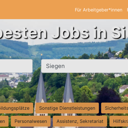
Für Arbeitgeber*innen
besten Jobs in S
Ort, Stadt
ildungsplätze
Sonstige Dienstleistungen
Sicherheit
ten
Personalwesen
Assistenz, Sekretariat
Hilfsk