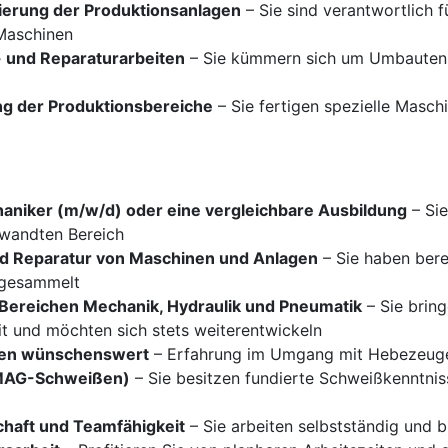
ierung der Produktionsanlagen
– Sie sind verantwortlich 
 Maschinen
 und Reparaturarbeiten
– Sie kümmern sich um Umbauten u
g der Produktionsbereiche
– Sie fertigen spezielle Masch
aniker (m/w/d) oder eine vergleichbare Ausbildung
– Sie
rwandten Bereich
nd Reparatur von Maschinen und Anlagen
– Sie haben bere
 gesammelt
n Bereichen Mechanik, Hydraulik und Pneumatik
– Sie bring
t und möchten sich stets weiterentwickeln
gen wünschenswert
– Erfahrung im Umgang mit Hebezeugen
 MAG-Schweißen)
– Sie besitzen fundierte Schweißkenntni
chaft und Teamfähigkeit
– Sie arbeiten selbstständig und b