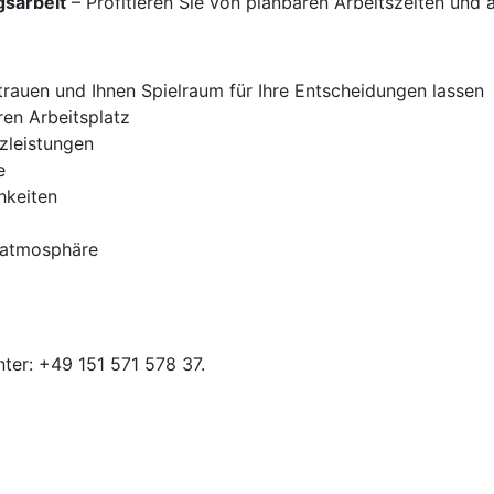
gsarbeit
– Profitieren Sie von planbaren Arbeitszeiten und 
rtrauen und Ihnen Spielraum für Ihre Entscheidungen lassen
ren Arbeitsplatz
tzleistungen
e
hkeiten
tsatmosphäre
ter: +49 151 571 578 37.