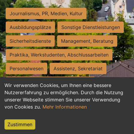
Journalismus, PR, Medien, Kultur
Ausbildungsplätze
Sonstige Dienstleistungen
Sicherheitsdienste
Management, Beratung
Praktika, Werkstudenten, Abschlussarbeiten
Personalwesen
Assistenz, Sekretariat
Hilfskräfte, Aushilfs- und Nebenjobs
Wir verwenden Cookies, um Ihnen eine bessere
Nutzererfahrung zu ermöglichen. Durch die Nutzung
Einkauf, Logistik, Materialwirtschaft
unserer Webseite stimmen Sie unserer Verwendung
von Cookies zu.
Mehr Informationen
Weiterbildung, Studium, duale Ausbildung
Tourismus
Rechtswesen
IT, Software
Zustimmen