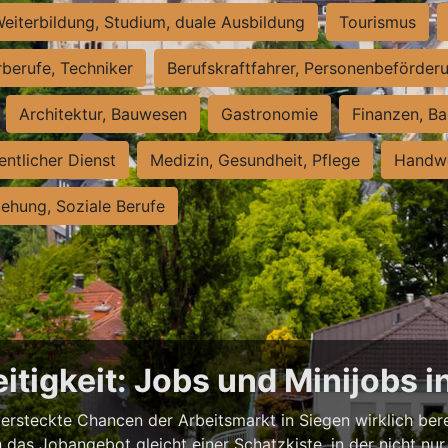
eiterbildung, Studium, duale Ausbildung
Tourismus
rberufe, Techniker
Berufskraftfahrer, Personenbeförder
Architektur, Bauwesen
Gastronomie
Finanzen, Ba
entlicher Dienst
Medizin, Gesundheit, Pflege
Handwe
iehung, Soziale Berufe
itigkeit: Jobs und Minijobs i
versteckte Chancen der Arbeitsmarkt in Siegen wirklich berei
das Jobangebot gleicht einer Schatzkiste, in der nicht nur 