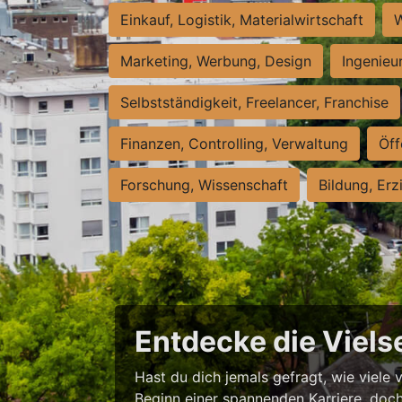
Einkauf, Logistik, Materialwirtschaft
W
Marketing, Werbung, Design
Ingenieu
Selbstständigkeit, Freelancer, Franchise
Finanzen, Controlling, Verwaltung
Öff
Forschung, Wissenschaft
Bildung, Erz
Entdecke die Vielse
Hast du dich jemals gefragt, wie viele 
Beginn einer spannenden Karriere, doch 