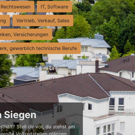
Rechtswesen
IT, Software
ung
Vertrieb, Verkauf, Sales
nken, Versicherungen
rk, gewerblich technische Berufe
n Siegen
thält? Stell dir vor, du stehst am
große Vollzeitstellen glänzen,