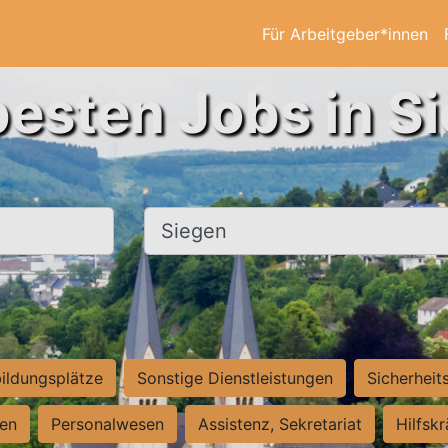
Für Arbeitgeber*innen
besten Jobs in S
Ort, Stadt
ildungsplätze
Sonstige Dienstleistungen
Sicherheit
ten
Personalwesen
Assistenz, Sekretariat
Hilfsk