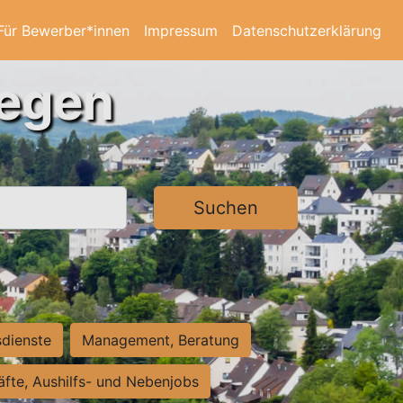
Für Bewerber*innen
Impressum
Datenschutzerklärung
iegen
Suchen
sdienste
Management, Beratung
räfte, Aushilfs- und Nebenjobs