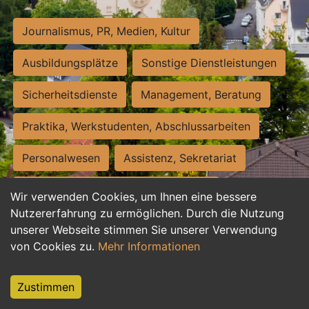
Journalismus, PR, Medien, Kultur
Ausbildungsplätze
Sonstige Dienstleistungen
Sicherheitsdienste
Management, Beratung
Praktika, Werkstudenten, Abschlussarbeiten
Personalwesen
Assistenz, Sekretariat
Hilfskräfte, Aushilfs- und Nebenjobs
Wir verwenden Cookies, um Ihnen eine bessere
Nutzererfahrung zu ermöglichen. Durch die Nutzung
Einkauf, Logistik, Materialwirtschaft
unserer Webseite stimmen Sie unserer Verwendung
von Cookies zu.
Mehr Informationen
Weiterbildung, Studium, duale Ausbildung
Tourismus
Rechtswesen
IT, Software
Zustimmen