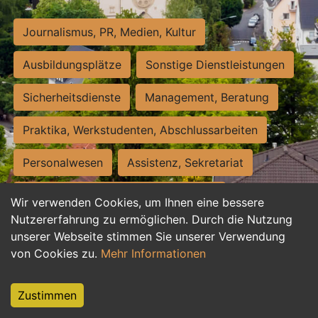
Journalismus, PR, Medien, Kultur
Ausbildungsplätze
Sonstige Dienstleistungen
Sicherheitsdienste
Management, Beratung
Praktika, Werkstudenten, Abschlussarbeiten
Personalwesen
Assistenz, Sekretariat
Hilfskräfte, Aushilfs- und Nebenjobs
Wir verwenden Cookies, um Ihnen eine bessere
Nutzererfahrung zu ermöglichen. Durch die Nutzung
Einkauf, Logistik, Materialwirtschaft
unserer Webseite stimmen Sie unserer Verwendung
von Cookies zu.
Mehr Informationen
Weiterbildung, Studium, duale Ausbildung
Tourismus
Rechtswesen
IT, Software
Zustimmen