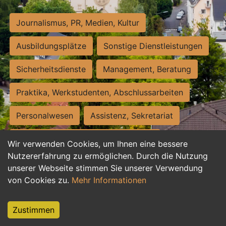
Journalismus, PR, Medien, Kultur
Ausbildungsplätze
Sonstige Dienstleistungen
Sicherheitsdienste
Management, Beratung
Praktika, Werkstudenten, Abschlussarbeiten
Personalwesen
Assistenz, Sekretariat
Hilfskräfte, Aushilfs- und Nebenjobs
Wir verwenden Cookies, um Ihnen eine bessere
Nutzererfahrung zu ermöglichen. Durch die Nutzung
Einkauf, Logistik, Materialwirtschaft
unserer Webseite stimmen Sie unserer Verwendung
von Cookies zu.
Mehr Informationen
Weiterbildung, Studium, duale Ausbildung
Tourismus
Rechtswesen
IT, Software
Zustimmen