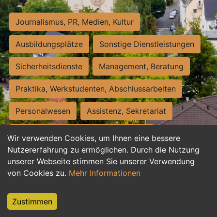
Journalismus, PR, Medien, Kultur
Ausbildungsplätze
Sonstige Dienstleistungen
Sicherheitsdienste
Management, Beratung
Praktika, Werkstudenten, Abschlussarbeiten
Personalwesen
Assistenz, Sekretariat
Hilfskräfte, Aushilfs- und Nebenjobs
Wir verwenden Cookies, um Ihnen eine bessere
Nutzererfahrung zu ermöglichen. Durch die Nutzung
Einkauf, Logistik, Materialwirtschaft
unserer Webseite stimmen Sie unserer Verwendung
von Cookies zu.
Mehr Informationen
Weiterbildung, Studium, duale Ausbildung
Tourismus
Rechtswesen
IT, Software
Zustimmen